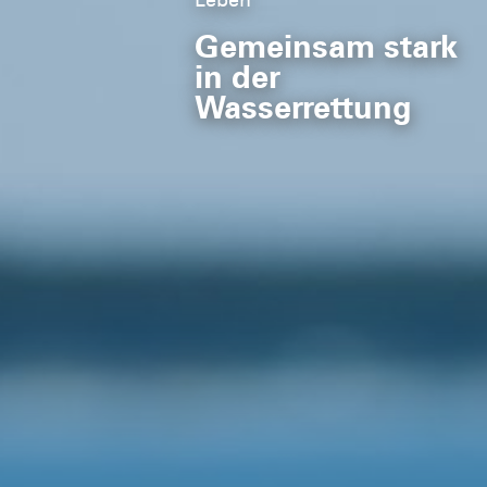
Gemeinsam stark
in der
Wasserrettung